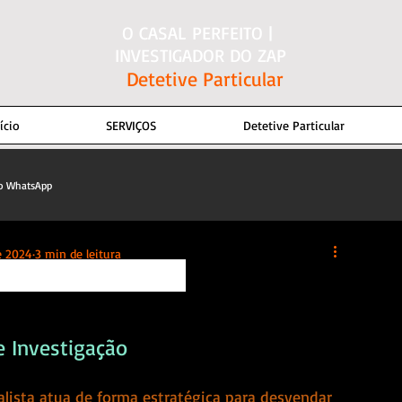
O CASAL PERFEITO |
INVESTIGADOR DO ZAP
Detetive Particular
ício
SERVIÇOS
Detetive Particular
do WhatsApp
e 2024
3 min de leitura
e Investigação
lista atua de forma estratégica para desvendar 