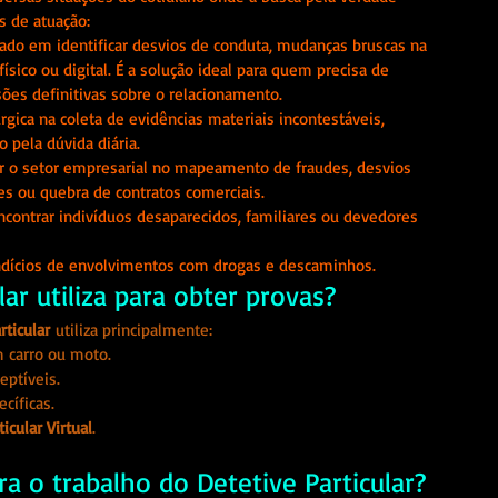
es de atuação:
ado em identificar desvios de conduta, mudanças bruscas na 
ico ou digital. É a solução ideal para quem precisa de 
sões definitivas sobre o relacionamento.
rgica na coleta de evidências materiais incontestáveis, 
 pela dúvida diária.
r o setor empresarial no mapeamento de fraudes, desvios 
s ou quebra de contratos comerciais.
encontrar indivíduos desaparecidos, familiares ou devedores 
dícios de envolvimentos com drogas e descaminhos.
lar utiliza para obter provas?
rticular
 utiliza principalmente:
m carro ou moto.
ptíveis.
cíficas.
icular Virtual
.
 o trabalho do Detetive Particular? 