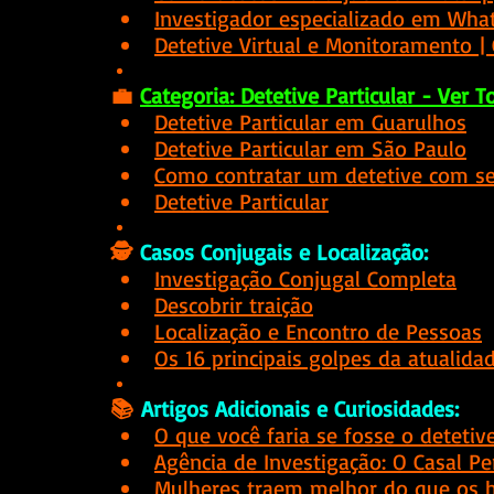
Investigador especializado em Wha
Detetive Virtual e Monitoramento
 |
💼
Categoria: Detetive Particular - Ver 
Detetive Particular em Guarulhos
Detetive Particular em São Paulo
Como contratar um detetive com s
Detetive Particular
🕵️
Casos Conjugais e Localização:
Investigação Conjugal Completa
Descobrir traição
Localização e Encontro de Pessoas
Os 16 principais golpes da atualida
📚
 Artigos Adicionais e Curiosidades:
O que você faria se fosse o detetiv
Agência de Investigação: O Casal Pe
Mulheres traem melhor do que os