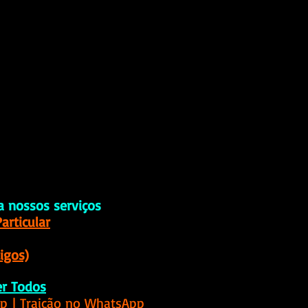
a nossos serviços
articular
igos)
er Todos
pp
 | Traição no WhatsApp