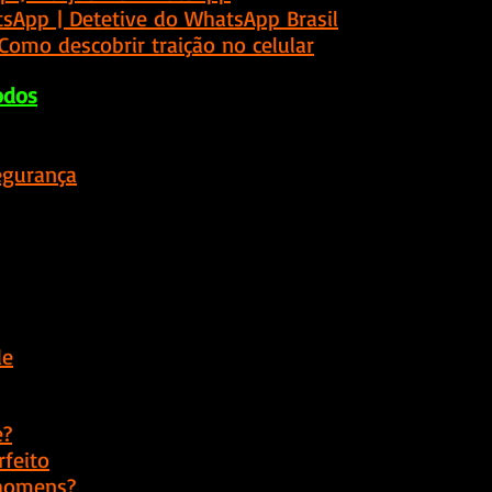
tsApp
 | Detetive do WhatsApp Brasil
 Como descobrir traição no celular
Todos
egurança
de
e?
rfeito
 homens?