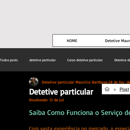
HOME
Detetive Maur
Todos posts
detetive particular
Curso detetive particular
Detetive 
Detetive particular Maurício Bartbosa
28 de fev. d
>
Post
Detetive particular
Atualizado:
12 de jul.
Saiba Como Funciona o Serviço d
Com vasta experiência no mercado, o especia