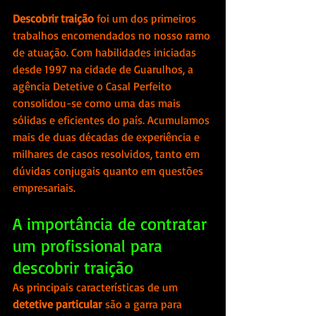
Descobrir traição 
foi um dos primeiros 
trabalhos encomendados no nosso ramo 
de atuação. Com habilidades iniciadas 
desde 1997 na cidade de Guarulhos, a 
agência Detetive o Casal Perfeito 
consolidou-se como uma das mais 
sólidas e eficientes do país. Acumulamos 
mais de duas décadas de experiência e 
milhares de casos resolvidos, tanto em 
dúvidas conjugais quanto em questões 
empresariais.
A importância de contratar 
um profissional para 
descobrir traição 
As principais características de um 
detetive particular
 são a garra para 