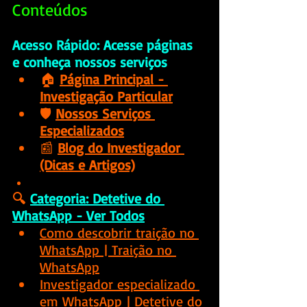
Conteúdos
Acesso Rápido: Acesse páginas 
e conheça nossos serviços
🏠 
Página Principal - 
Investigação Particular
🛡️ 
Nossos Serviços 
Especializados
📰 
Blog do Investigador 
(Dicas e Artigos)
🔍
Categoria: Detetive do 
WhatsApp - Ver Todos
Como descobrir traição no 
WhatsApp
 | Traição no 
WhatsApp
Investigador especializado 
em WhatsApp
 | Detetive do 