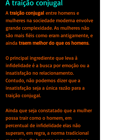
A traição conjugal
A 
traição conjugal
 entre homens e 
mulheres na sociedade moderna envolve 
grande complexidade. As mulheres não 
são mais fiéis como eram antigamente, e 
ainda 
traem melhor do que os homens
.
O principal ingrediente que leva à 
infidelidade é a busca por emoção ou a 
insatisfação no relacionamento. 
Contudo, não podemos dizer que a 
insatisfação seja a única razão para a 
traição conjugal.
Ainda que seja constatado que a mulher 
possa trair como o homem, em 
percentual de infidelidade elas não 
superam, em regra, a norma tradicional 