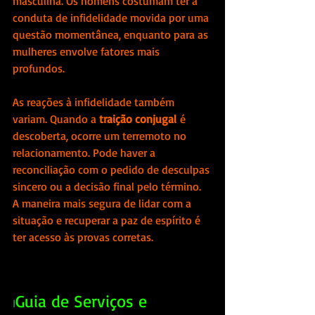
masculina. Os homens costumam ter a 
conduta de infidelidade movida por uma 
questão momentânea, enquanto para as 
mulheres envolve fatores mais 
profundos.
As reações à infidelidade também 
variam. Quando a 
traição conjugal
 é 
descoberta, ocorre um terremoto no 
relacionamento. Pode haver a 
reconciliação com o pedido de desculpas 
sincero ou a decisão final pelo término. 
A maneira mais segura de lidar com a 
situação e recuperar a paz de espírito é 
ter acesso às provas corretas.
Guia de Serviços e 
I