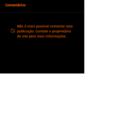
Comentários
Detetive particul
Encontrar Pessoas: O
Não é mais possível comentar esta
publicação. Contate o proprietário
Serviço Especializado para
do site para mais informações.
Localizar Parentes e
Amigos