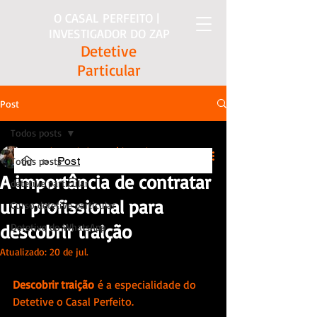
O CASAL PERFEITO |
INVESTIGADOR DO ZAP
Detetive
Particular
Post
Todos posts
Detetive particular Maurício Bartbosa
>
Post
Todos posts
19 de jul. de 2019
3 min de leitura
A importância de contratar
detetive particular
um profissional para
Curso detetive particular
descobrir traição
Detetive do WhatsApp
Atualizado:
20 de jul.
Descobrir traição
 é a especialidade do 
Detetive o Casal Perfeito.