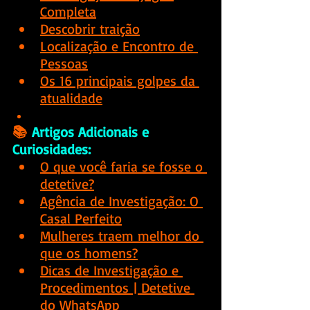
Completa
Descobrir traição
Localização e Encontro de 
Pessoas
Os 16 principais golpes da 
atualidade
📚
 Artigos Adicionais e 
Curiosidades:
O que você faria se fosse o 
detetive?
Agência de Investigação: O 
Casal Perfeito
Mulheres traem melhor do 
que os homens?
Dicas de Investigação e 
Procedimentos
 | Detetive 
do WhatsApp