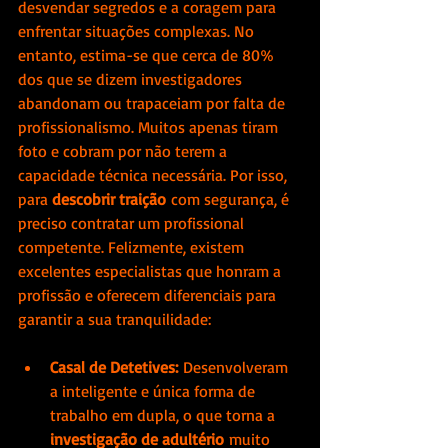
desvendar segredos e a coragem para 
enfrentar situações complexas. No 
entanto, estima-se que cerca de 80% 
dos que se dizem investigadores 
abandonam ou trapaceiam por falta de 
profissionalismo. Muitos apenas tiram 
foto e cobram por não terem a 
capacidade técnica necessária. Por isso, 
para 
descobrir traição
 com segurança, é 
preciso contratar um profissional 
competente. Felizmente, existem 
excelentes especialistas que honram a 
profissão e oferecem diferenciais para 
garantir a sua tranquilidade:
Casal de Detetives:
 Desenvolveram 
a inteligente e única forma de 
trabalho em dupla, o que torna a 
investigação de adultério
 muito 