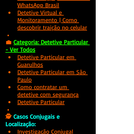
WhatsApp Brasil
Detetive Virtual e 
Monitoramento
 | Como 
descobrir traição no celular
💼
Categoria: Detetive Particular 
- Ver Todos
Detetive Particular em 
Guarulhos
Detetive Particular em São 
Paulo
Como contratar um 
detetive com segurança
Detetive Particular
🕵️
Casos Conjugais e 
Localização:
Investigação Conjugal 