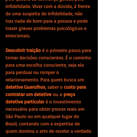
infidelidade. Viver com a dúvida, à frente 
de uma suspeita de infidelidade, não 
traz nada de bom para a pessoa e pode 
trazer graves problemas psicológicos e 
emocionais.
Descobrir traição
 é o primeiro passo para 
tomar decisões conscientes. É o caminho 
para uma escolha consciente, seja ela 
para perdoar ou romper o 
relacionamento. Para quem busca um 
detetive Guarulhos
, saber o 
custo para 
contratar um detetive
 ou o 
preço 
detetive particular
 é o investimento 
necessário para obter provas reais em 
São Paulo ou em qualquer lugar do 
Brasil, contando com a expertise de 
quem domina a arte de revelar a verdade.