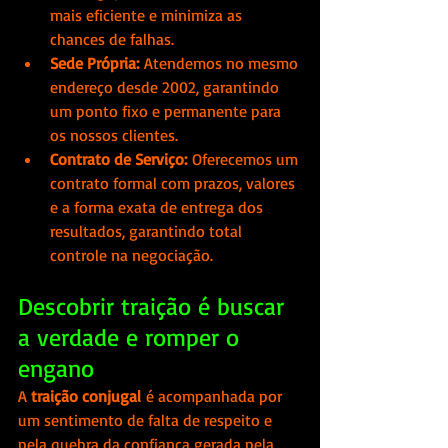
mais eficiente e minimiza as 
chances de falhas.
Sede Própria:
 Atendemos no mesmo 
endereço desde 2002, garantindo 
um ponto fixo e permanente para 
os nossos clientes.
Contrato de Serviço:
 Oferecemos um 
contrato formal com prazos, valores 
e a forma exata de entrega dos 
resultados, garantindo total 
controle na negociação.
Descobrir traição é buscar 
a verdade e romper o 
engano
A 
traição conjugal
 é acompanhada por 
um sentimento de falta de respeito e 
pela quebra da confiança gerada pela 