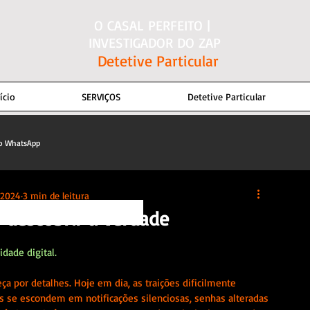
O CASAL PERFEITO |
INVESTIGADOR DO ZAP
Detetive Particular
ício
SERVIÇOS
Detetive Particular
do WhatsApp
 2024
3 min de leitura
descobrir a verdade
idade digital.
 por detalhes. Hoje em dia, as traições dificilmente 
las se escondem em notificações silenciosas, senhas alteradas 