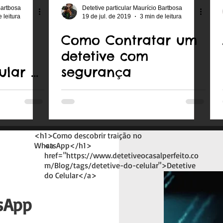
Bartbosa
Detetive particular Maurício Bartbosa
 leitura
19 de jul. de 2019
3 min de leitura
Como Contratar um
detetive com
ular o
segurança
<h1>Como descobrir traição no
WhatsApp</h1>
<a
href="https://www.detetiveocasalperfeito.co
m/Blog/tags/detetive-do-celular">Detetive
do Celular</a>
sApp