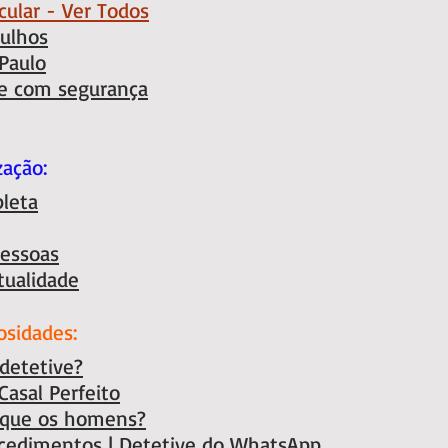
cular - Ver Todos
rulhos
 Paulo
e com segurança
zação:
leta
Pessoas
tualidade
osidades:
 detetive?
Casal Perfeito
 que os homens?
ocedimentos
| Detetive do WhatsApp