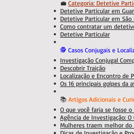
💼
Categoria: Detetive Parti
Detetive Particular em Gua
Detetive Particular em São
Como contratar um detetiv
Detetive Particular
🕵️ Casos Conjugais e Locali
Investigação Conjugal Comp
Descobrir Traição
Localização e Encontro de 
Os 16 principais golpes da a
📚
Artigos Adicionais e Curi
O que você faria se fosse o
Agência de Investigação: O 
Mulheres traem melhor do
Dicas de Investigação e Pr